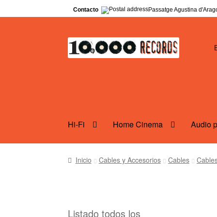
Contacto
Passatge Agustina d'Arago
Ir
Ir
a
al
la
contenido
navegación
Hi-Fi
Home Cinema
Audio po
Inicio
Cables y Accesorios
Cables
Cables
Listado todos los