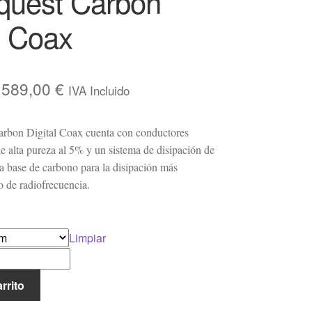
quest Carbon
l Coax
Rango
589,00
€
IVA Incluido
de
rbon Digital Coax cuenta con conductores
precios:
de alta pureza al 5% y un sistema de disipación de
desde
a base de carbono para la disipación más
249,00 €
do de radiofrecuencia.
hasta
589,00 €
Limpiar
rrito